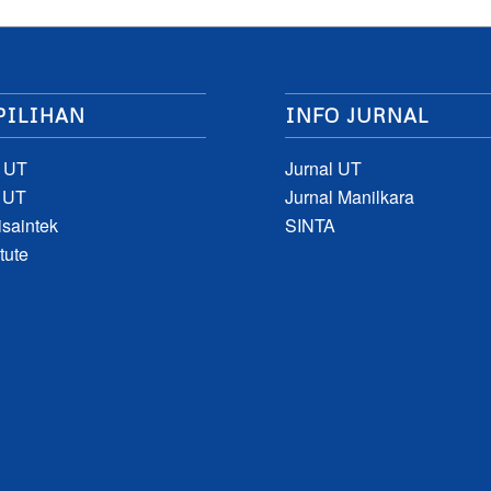
PILIHAN
INFO JURNAL
 UT
Jurnal UT
 UT
Jurnal Manilkara
saintek
SINTA
tute