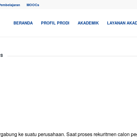
Pembelajaran
MOOCs
BERANDA
PROFIL PRODI
AKADEMIK
LAYANAN AKA
s
bergabung ke suatu perusahaan. Saat proses rekuritmen calon p