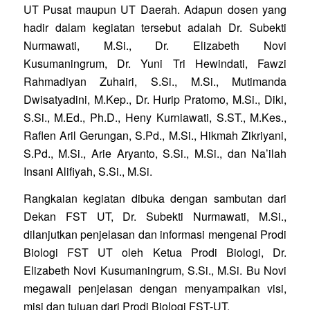
UT Pusat maupun UT Daerah. Adapun dosen yang
hadir dalam kegiatan tersebut adalah Dr. Subekti
Nurmawati, M.Si., Dr. Elizabeth Novi
Kusumaningrum, Dr. Yuni Tri Hewindati, Fawzi
Rahmadiyan Zuhairi, S.Si., M.Si., Mutimanda
Dwisatyadini, M.Kep., Dr. Hurip Pratomo, M.Si., Diki,
S.Si., M.Ed., Ph.D., Heny Kurniawati, S.ST., M.Kes.,
Raflen Aril Gerungan, S.Pd., M.Si., Hikmah Zikriyani,
S.Pd., M.Si., Arie Aryanto, S.Si., M.Si., dan Na’ilah
Insani Alifiyah, S.Si., M.Si.
Rangkaian kegiatan dibuka dengan sambutan dari
Dekan FST UT, Dr. Subekti Nurmawati, M.Si.,
dilanjutkan penjelasan dan informasi mengenai Prodi
Biologi FST UT oleh Ketua Prodi Biologi, Dr.
Elizabeth Novi Kusumaningrum, S.Si., M.Si. Bu Novi
megawali penjelasan dengan menyampaikan visi,
misi dan tujuan dari Prodi Biologi FST-UT.