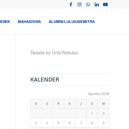
DEMIK
MAHASISWA
ALUMNI/LULUSAN/MITRA
Tweets by UnivTerbuka
KALENDER
Agustus 2026
S
S
R
K
J
S
M
1
2
3
4
5
6
7
8
9